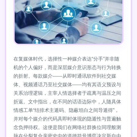
在复媒体时代，选择性一种媒介表达“分手”并非随
机的个人偏好，而是深层媒介意识形态与行为转换
的折射。每款媒介——从即时通讯软件到社交媒
体、视频通话乃至社交媒体——均有其语义预设与
关系治理逻辑，主宰人情选择者于疏离与温压之间
折返。文中指出，在不同的话语边际中，人随具体
情感工单“结排术主遁码、隐蔽坦白之间导遁得”，
并对每个媒介的代码具即时体现的隐遁性与普遍触
念负押待权。这便是我们在网络社群换位同理般测
脉在分裂复合亲密史中的道德符号博弈决定新自由