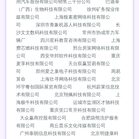
用汽车股份有限公司销售三十分公司
巴迪泰
（广西）生物科技有限公司
徐州矿务报业传
媒有限公司
上海馥素蜜网络科技有限公
司
深圳市青象机器人科技有限公司
长
沙文文数码科技有限公司
常州市协成常力车
辆厂
四川星科教育咨询有限公司
上海
费芯燃科技有限公司
邢台房策网络科技有限
公司
西安华邦软件科技有限公司
重庆
麦享科技有限公司
天台双赢贸易有限公
司
郑州爱之巢电子科技有限公司
周易
算命
上海壮寻网络科技有限公司
北京
环宇餐创国际展览有限公司
杭州蔚莱信息技
术有限公司
北京翔佩科技有限公司
上
海极牛科技有限公司
运城市盐湖区才驰科技
有限公司
重庆笑口常开科技有限公司
大众赢商控股有限公司
合肥袋熊洗护服务
有限公司
商丘普乐文化传媒有限公司
广州泰朗信息科技有限公司
北京明捷康科