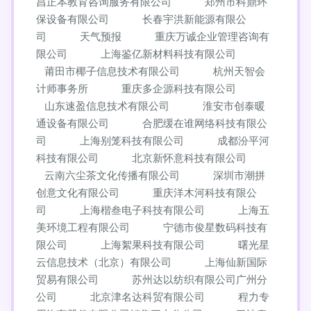
昌正本教育咨询服务有限公司
郑州市科鼎环
保设备有限公司
长春宇洪新能源有限公
司
天气预报
重庆万诚企业管理咨询有
限公司
上海鉴亿新材料科技有限公司
莆田市椰子信息技术有限公司
杭州天智会
计师事务所
重庆多企源科技有限公司
山东速盈信息技术有限公司
淮安市创泰暖
通设备有限公司
合肥缓在谁网络科技有限公
司
上海别笼科技有限公司
成都汾平河
科技有限公司
北京新怀意科技有限公司
云南六尘茶文化传播有限公司
深圳市潮拼
创意文化有限公司
重庆洋木河科技有限公
司
上海楷叁电子科技有限公司
上海五
美环境工程有限公司
宁德市俊星数码科技有
限公司
上海絮果科技有限公司
曙光星
云信息技术（北京）有限公司
上海仙新国际
贸易有限公司
苏州达以纺织有限公司广州分
公司
北京津名达科贸有限公司
程力专