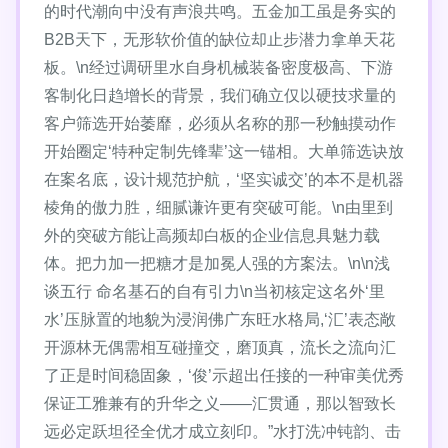
的时代潮向中没有声浪共鸣。五金加工虽是务实的
B2B天下，无形软价值的缺位却止步潜力拿单天花
板。\n经过调研里水自身机械装备密度极高、下游
客制化日趋增长的背景，我们确立仅以硬技求量的
客户筛选开始萎靡，必须从名称的那一秒触摸动作
开始圈定‘特种定制先锋辈’这一锚相。大单筛选诀放
在案名底，设计规范护航，‘坚实诚交’的本不是机器
棱角的傲力胜，细腻谦许更有突破可能。\n由里到
外的突破方能让高频却白板的企业信息具魅力载
体。把力加一把糖才是加冕人强的方案法。\n\n浅
谈五行 命名基石的自有引力\n当初核定这名外‘里
水’压脉置的地貌为浸润佛广东旺水格局,‘汇’表态敞
开源林无偶需相互碰撞交，磨顶真，流长之流向汇
了正是时间稳固象，‘俊’示超出任接的一种审美优秀
保证工雅兼有的升华之义——汇贯通，那以智致长
远必定跃坦径全优才成立刻印。”水打洗冲钝韵、击