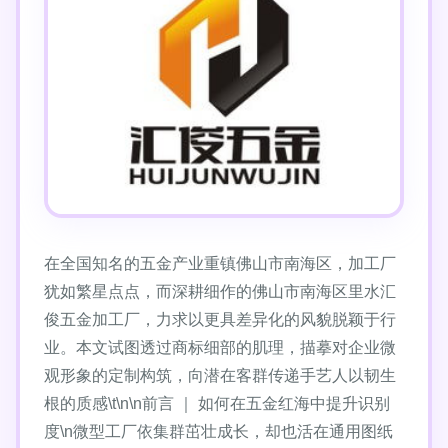
在全国知名的五金产业重镇佛山市南海区，加工厂
犹如繁星点点，而深耕细作的佛山市南海区里水汇
俊五金加工厂，力求以更具差异化的风貌脱颖于行
业。本文试图透过商标细部的肌理，描摹对企业微
观形象的定制构筑，向潜在客群传递手艺人以韧生
根的质感\t\n\n前言 ｜ 如何在五金红海中提升识别
度\n微型工厂依集群茁壮成长，却也活在通用图纸